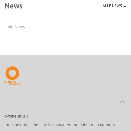
News
ALLE NEWS →
Lade News …
o-tone music
Intl. booking - label - artist management - label management -