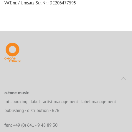
VAT. nr. / Umsatz Str. Nr.: DE206477595
o-tone music
Intl. booking - label - artist management - label management -
publishing - distribution - B2B
fon:
+49 (0) 641 - 9 48 89 30