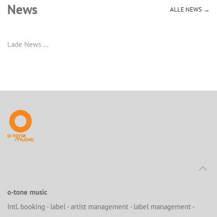
News
ALLE NEWS →
Lade News …
o-tone music
Intl. booking - label - artist management - label management -