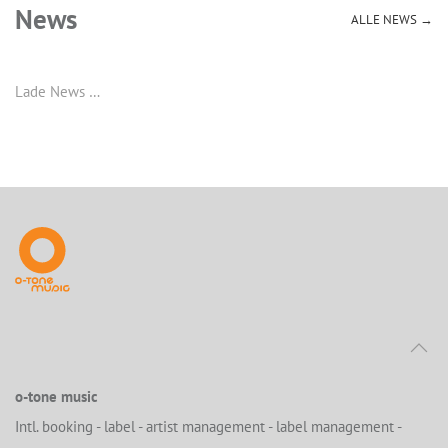
News
ALLE NEWS →
Lade News …
o-tone music
Intl. booking - label - artist management - label management -