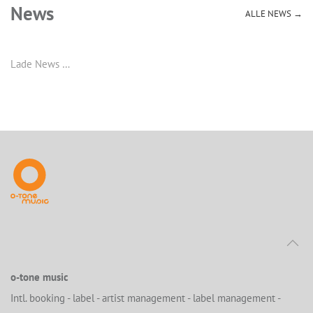
News
ALLE NEWS →
Lade News …
o-tone music
Intl. booking - label - artist management - label management -