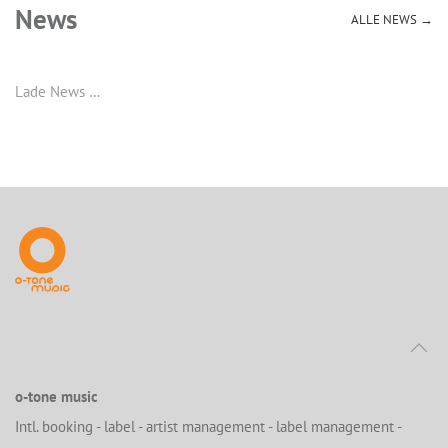
News
ALLE NEWS →
Lade News …
o-tone music
Intl. booking - label - artist management - label management -