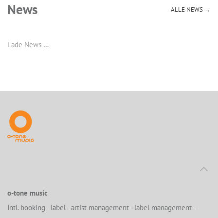
News
ALLE NEWS →
Lade News …
o-tone music
Intl. booking - label - artist management - label management -