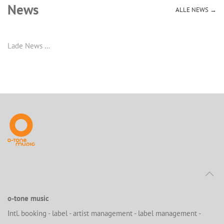
News
ALLE NEWS →
Lade News …
o-tone music
Intl. booking - label - artist management - label management -