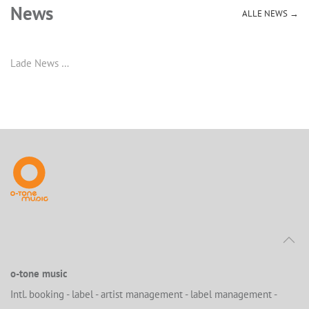
News
ALLE NEWS →
Lade News …
o-tone music
Intl. booking - label - artist management - label management -