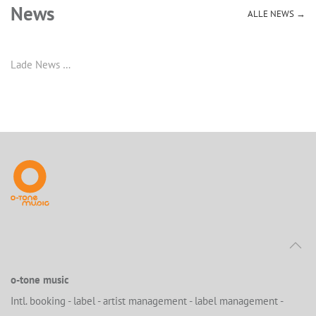
News
ALLE NEWS →
Lade News …
o-tone music
Intl. booking - label - artist management - label management -