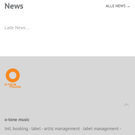
News
ALLE NEWS →
Lade News …
o-tone music
Intl. booking - label - artist management - label management -