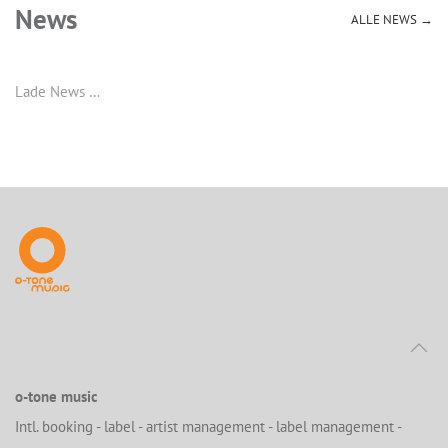
News
ALLE NEWS →
Lade News …
o-tone music
Intl. booking - label - artist management - label management -