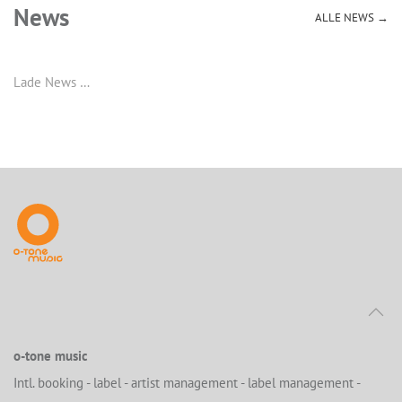
News
ALLE NEWS →
Lade News …
o-tone music
Intl. booking - label - artist management - label management -