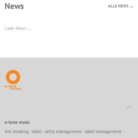
News
ALLE NEWS →
Lade News …
o-tone music
Intl. booking - label - artist management - label management -