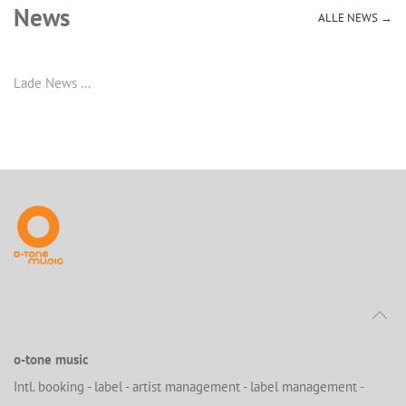
News
ALLE NEWS →
Lade News …
o-tone music
Intl. booking - label - artist management - label management -