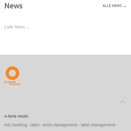
News
ALLE NEWS →
Lade News …
o-tone music
Intl. booking - label - artist management - label management -