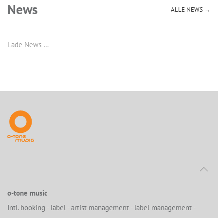
News
ALLE NEWS →
Lade News …
o-tone music
Intl. booking - label - artist management - label management -