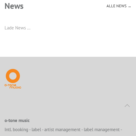
News
ALLE NEWS →
Lade News …
o-tone music
Intl. booking - label - artist management - label management -