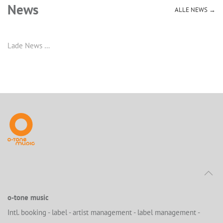
News
ALLE NEWS →
Lade News …
o-tone music
Intl. booking - label - artist management - label management -