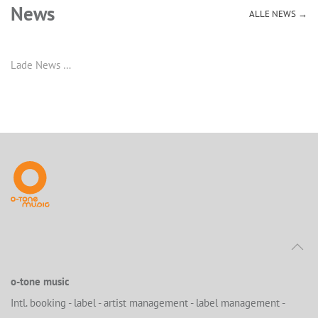
News
ALLE NEWS →
Lade News …
o-tone music
Intl. booking - label - artist management - label management -