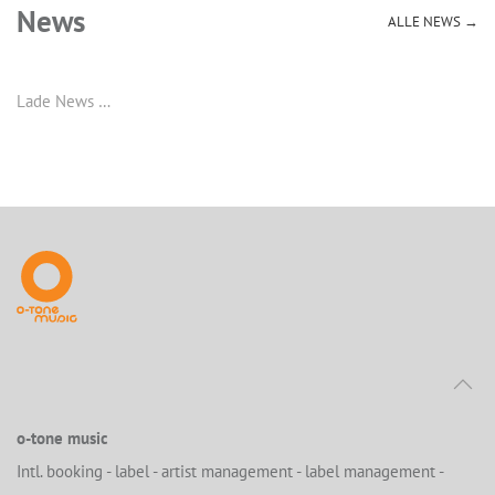
News
ALLE NEWS →
Lade News …
o-tone music
Intl. booking - label - artist management - label management -