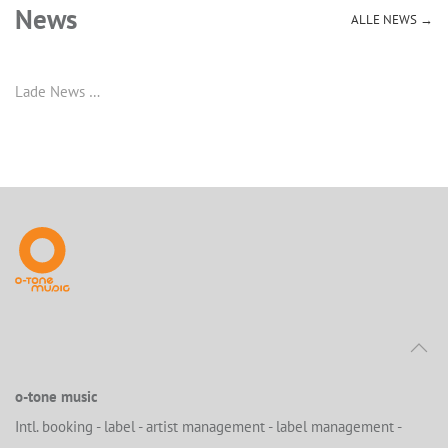
News
ALLE NEWS →
Lade News …
o-tone music
Intl. booking - label - artist management - label management -