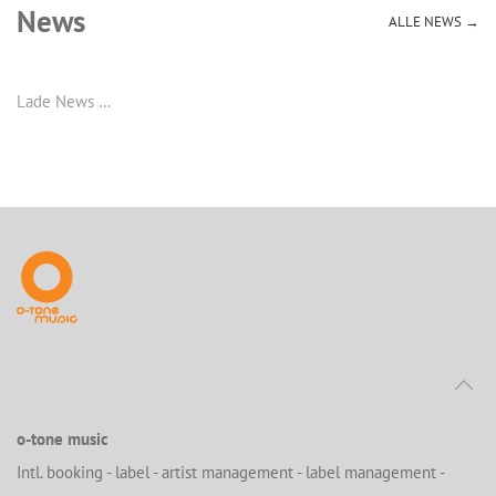
News
ALLE NEWS →
Lade News …
o-tone music
Intl. booking - label - artist management - label management -