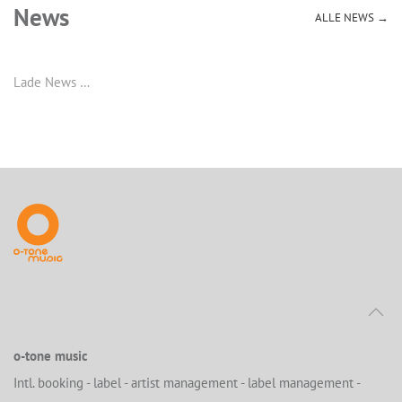
News
ALLE NEWS →
Lade News …
o-tone music
Intl. booking - label - artist management - label management -