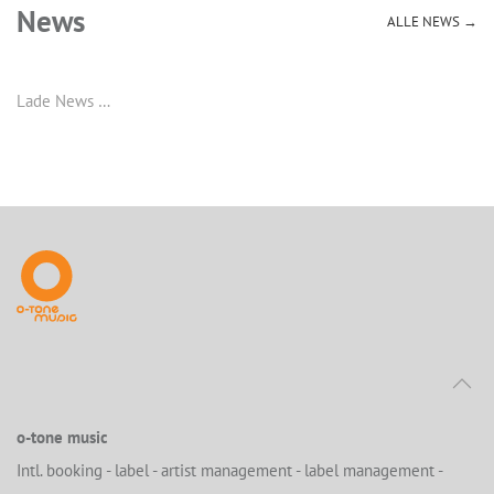
News
ALLE NEWS →
Lade News …
o-tone music
Intl. booking - label - artist management - label management -