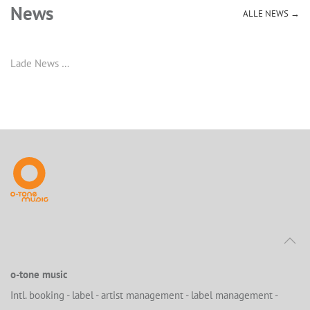
News
ALLE NEWS →
Lade News …
o-tone music
Intl. booking - label - artist management - label management -