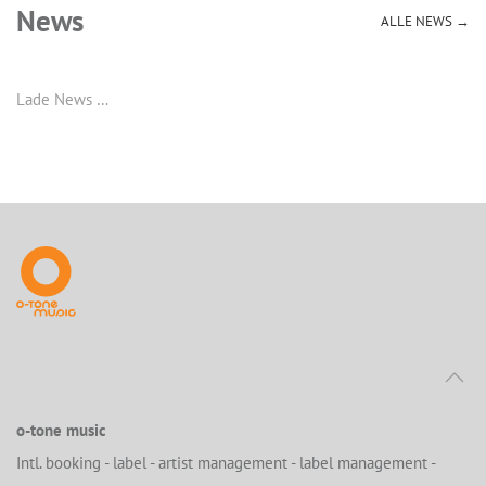
News
ALLE NEWS →
Lade News …
o-tone music
Intl. booking - label - artist management - label management -