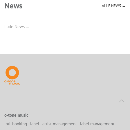
News
ALLE NEWS →
Lade News …
o-tone music
Intl. booking - label - artist management - label management -