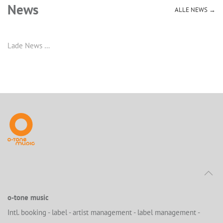
News
ALLE NEWS →
Lade News …
o-tone music
Intl. booking - label - artist management - label management -