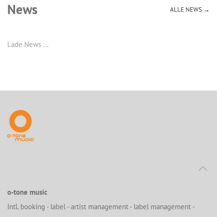
News
ALLE NEWS →
Lade News …
o-tone music
Intl. booking - label - artist management - label management -