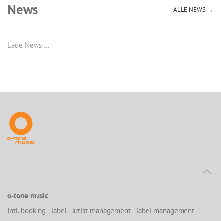
News
ALLE NEWS →
Lade News …
o-tone music
Intl. booking - label - artist management - label management -