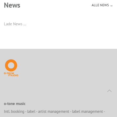
News
ALLE NEWS →
Lade News …
o-tone music
Intl. booking - label - artist management - label management -