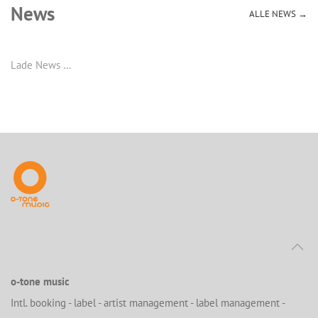
News
ALLE NEWS →
Lade News …
o-tone music
Intl. booking - label - artist management - label management -