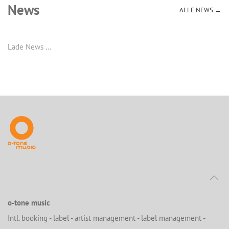
News
ALLE NEWS →
Lade News …
o-tone music
Intl. booking - label - artist management - label management -