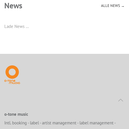
News
ALLE NEWS →
Lade News …
o-tone music
Intl. booking - label - artist management - label management -