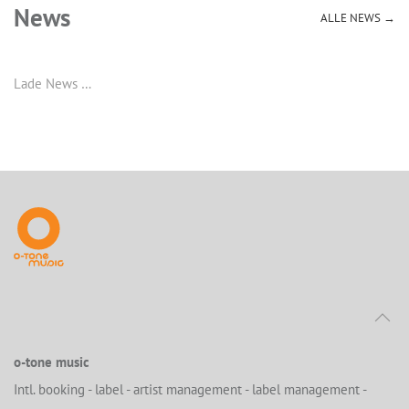
News
ALLE NEWS →
Lade News …
o-tone music
Intl. booking - label - artist management - label management -