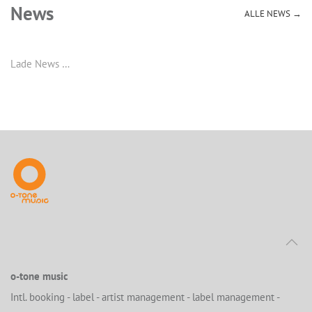
News
ALLE NEWS →
Lade News …
o-tone music
Intl. booking - label - artist management - label management -