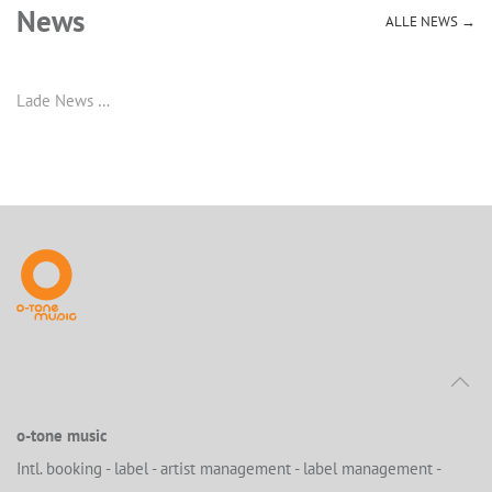
News
ALLE NEWS →
Lade News …
o-tone music
Intl. booking - label - artist management - label management -