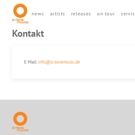
news
artists
releases
on tour
servi
Kontakt
E-Mail:
info@o-tonemusic.de