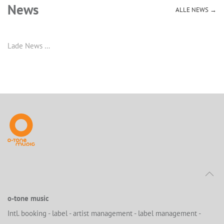
News
ALLE NEWS →
Lade News …
o-tone music
Intl. booking - label - artist management - label management -